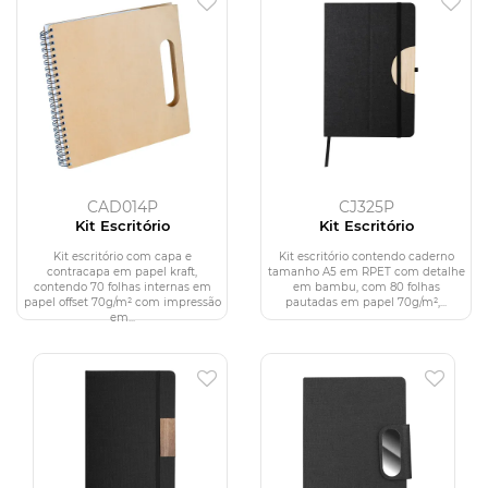
CAD014P
CJ325P
Kit Escritório
Kit Escritório
Kit escritório com capa e
Kit escritório contendo caderno
contracapa em papel kraft,
tamanho A5 em RPET com detalhe
contendo 70 folhas internas em
em bambu, com 80 folhas
papel offset 70g/m² com impressão
pautadas em papel 70g/m²,...
em...