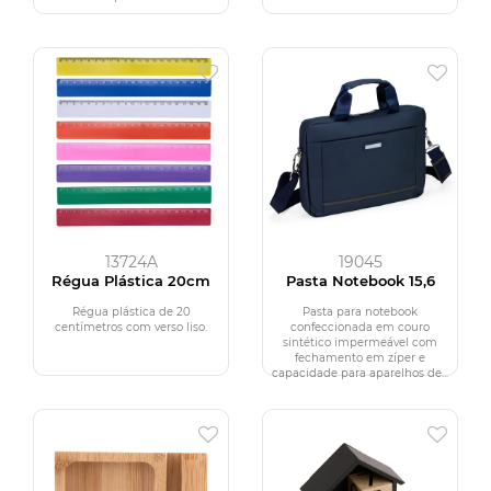
13724A
19045
Régua Plástica 20cm
Pasta Notebook 15,6
Régua plástica de 20
Pasta para notebook
centímetros com verso liso.
confeccionada em couro
sintético impermeável com
fechamento em zíper e
capacidade para aparelhos de...