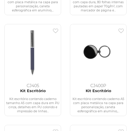
com placa metálica na capa para
com capa dura, 80 folhas internas
personalização, caneta
pautadas em papel 70g/m², com
esferográfica em alumínio,...
marcador de página e...
CJ405
CJ400P
Kit Escritório
Kit Escritório
Kit escritório contendo caderno
Kit escritório contendo caderno A5
tamanho A5 com capa dura em PU
com placa metálica na capa para
cinza, detalhes em PU colorido e
personalização, caneta
impressão de linhas...
esferográfica em alumínio,...