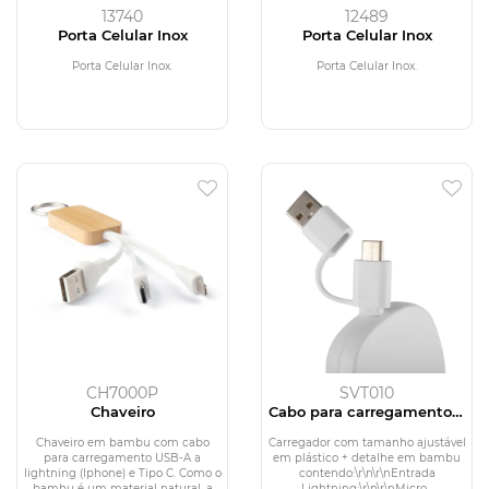
13740
12489
Porta Celular Inox
Porta Celular Inox
Porta Celular Inox.
Porta Celular Inox.
CH7000P
SVT010
Chaveiro
Cabo para carregamento 3
em 1
Chaveiro em bambu com cabo
Carregador com tamanho ajustável
para carregamento USB-A a
em plástico + detalhe em bambu
lightning (Iphone) e Tipo C. Como o
contendo:\r\n\r\nEntrada
bambu é um material natural, a
Lightning;\r\n\r\nMicro...