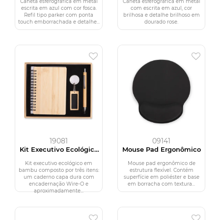
Caneta esferográfica em metal
Caneta esferográfica em metal
escrita em azul com cor fosca.
com escrita em azul, cor
Refil tipo parker com ponta
brilhosa e detalhe brilhoso em
touch emborrachada e detalhe...
dourado rose.
19081
09141
Kit Executivo Ecológico
Mouse Pad Ergonômico
3 Peças
Kit executivo ecológico em
Mouse pad ergonômico de
bambu composto por três itens:
estrutura flexível. Contém
um caderno capa dura com
superfície em poliéster e base
encadernação Wire-O e
em borracha com textura...
aproximadamente...