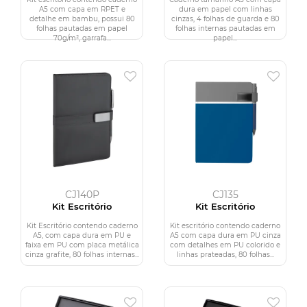
A5 com capa em RPET e
dura em papel com linhas
detalhe em bambu, possui 80
cinzas, 4 folhas de guarda e 80
folhas pautadas em papel
folhas internas pautadas em
70g/m², garrafa...
papel...
CJ140P
CJ135
Kit Escritório
Kit Escritório
Kit Escritório contendo caderno
Kit escritório contendo caderno
A5, com capa dura em PU e
A5 com capa dura em PU cinza
faixa em PU com placa metálica
com detalhes em PU colorido e
cinza grafite, 80 folhas internas...
linhas prateadas, 80 folhas...