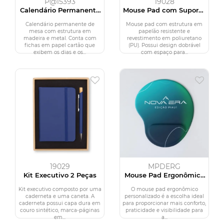
P@15393
19028
Calendário Permanente
Mouse Pad com Suporte
MDF
de Celular
Calendário permanente de
Mouse pad com estrutura em
mesa com estrutura em
papelão resistente e
madeira e metal. Conta com
revestimento em poliuretano
fichas em papel cartão que
(PU). Possui design dobrável
exibem os dias e os...
com espaço para...
19029
MPDERG
Kit Executivo 2 Peças
Mouse Pad Ergonômico
Personalizado
Kit executivo composto por uma
O mouse pad ergonômico
caderneta e uma caneta. A
personalizado é a escolha ideal
caderneta possui capa dura em
para proporcionar mais conforto,
couro sintético, marca-páginas
praticidade e visibilidade para
em...
a...