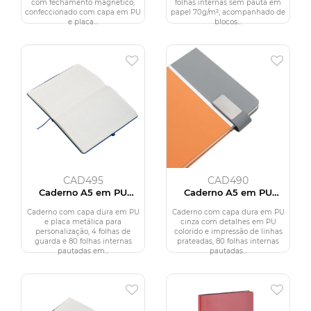
com fechamento magnético,
folhas internas sem pauta em
confeccionado com capa em PU
papel 70g/m², acompanhado de
e placa...
blocos...
CAD495
CAD490
Caderno A5 em PU
Caderno A5 em PU
(21x15cm)
(21X15cm)
Caderno com capa dura em PU
Caderno com capa dura em PU
e placa metálica para
cinza com detalhes em PU
personalização, 4 folhas de
colorido e impressão de linhas
guarda e 80 folhas internas
prateadas, 80 folhas internas
pautadas em...
pautadas...