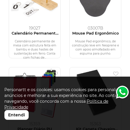
19027
03007B
Calendário Permanente
Mouse Pad Ergonômico
Bambu
Calendário permanente de
Mouse Pad ergonômico, de
mesa com estrutura feita em
construção leve em Neoprene e
bambu e duas hastes de
com apoio almofadado em
sustentação em ferro. Conta
espuma para punho.
com fichas de...
Personartt e os cookies: usamos cookies para personalizar
anúncios e melhorar a sua experiência no site. Ao continuar
navegando, você concorda com a nossa
Política de
Privacidade
Entendi
15359
15363
Planner Diário PU
Kit Caneta Chaveiro