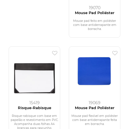
19070
Mouse Pad Poliéster
Mouse pad feito em poliéster
com base antiderrapante em
borracha.
15419
19069
Risque-Rabisque
Mouse Pad Poliéster
Risque-rabisque com base em
Mouse pad flexível em poliéster
papelão e revestimento em PVC.
com base antiderrapante feita
Acompanha duas folhas A4
em borracha.
brancas para rascunho.