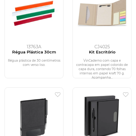
13763A
CJ4025
Régua Plástica 30cm
Kit Escritório
Régua plástica de 30 centímetros
\r\nCaderno com capa e
com verso liso.
contracapa em papel colorido de
capa dura, contendo 70 folhas
internas em papel kraft 70 g.
Acompanha...