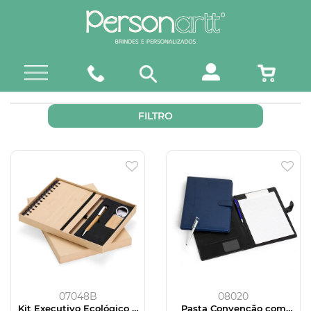
FILTRO
07048B
08020
Kit Executivo Ecológico 3
Pasta Convenção com