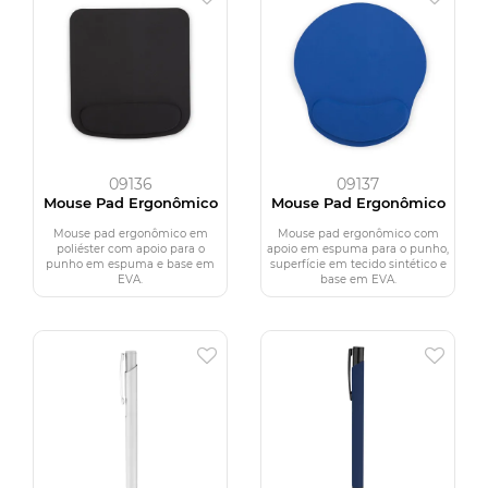
09136
09137
Mouse Pad Ergonômico
Mouse Pad Ergonômico
Mouse pad ergonômico em
Mouse pad ergonômico com
poliéster com apoio para o
apoio em espuma para o punho,
punho em espuma e base em
superfície em tecido sintético e
EVA.
base em EVA.