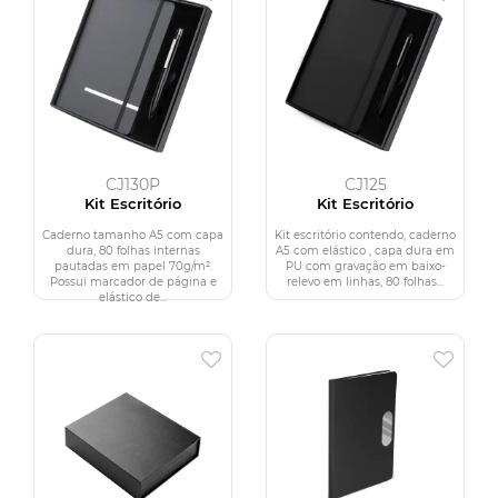
CJ130P
CJ125
Kit Escritório
Kit Escritório
Caderno tamanho A5 com capa
Kit escritório contendo, caderno
dura, 80 folhas internas
A5 com elástico , capa dura em
pautadas em papel 70g/m².
PU com gravação em baixo-
Possui marcador de página e
relevo em linhas, 80 folhas...
elástico de...