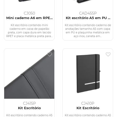
CJ050
CAD455P
Mini caderno A6 em RPET
Kit escritório A5 em PU e
com caneta
Caneta Metalica
Kit escritório contendo mini
Kit escritório contendo caderno de
caderno em caixa de papelão
anotações tamanho A5 com capa
preta, com capa dura em tecido
em PU e plaquinha metálica em
RPET e placa metálica preta para...
aço inox, caneta em...
CJ415P
CJ410P
Kit Escritório
Kit Escritório
Kit escritório contendo caderno A5
Kit escritório contendo caderno A5