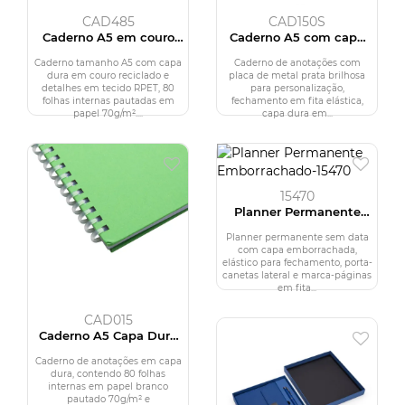
CAD485
CAD150S
Caderno A5 em couro
Caderno A5 com capa
reciclado
RPET
Caderno tamanho A5 com capa
Caderno de anotações com
dura em couro reciclado e
placa de metal prata brilhosa
detalhes em tecido RPET, 80
para personalização,
folhas internas pautadas em
fechamento em fita elástica,
papel 70g/m²....
capa dura em...
15470
Planner Permanente
Emborrachado
Planner permanente sem data
com capa emborrachada,
elástico para fechamento, porta-
canetas lateral e marca-páginas
em fita...
CAD015
Caderno A5 Capa Dura
(21x14,5)
Caderno de anotações em capa
dura, contendo 80 folhas
internas em papel branco
pautado 70g/m² e