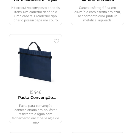
Kit executivo composto por dois
Caneta esferográfica em
itens: um caderno fichário e
alumínio com escrita em azul,
uma caneta. O caderno tipo
acabamento com pintura
fichário possui capa em couro...
metálica laqueada.
15446
Pasta Convenção
Poliéster
Pasta para convenção
confeccionada em poliéster
resistente à água com
fechamento em zíper e alça de
mão.