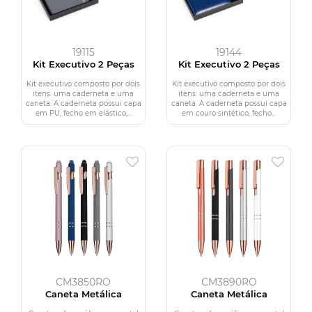
19115
19144
Kit Executivo 2 Peças
Kit Executivo 2 Peças
Kit executivo composto por dois
Kit executivo composto por dois
itens: uma caderneta e uma
itens: uma caderneta e uma
caneta. A caderneta possui capa
caneta. A caderneta possui capa
em PU, fecho em elástico,...
em couro sintético, fecho...
CM3850RO
CM3890RO
Caneta Metálica
Caneta Metálica