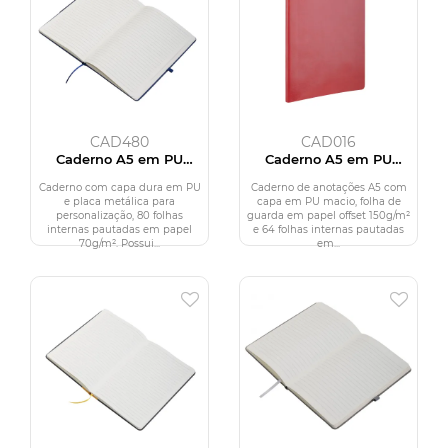
CAD480
CAD016
Caderno A5 em PU
Caderno A5 em PU
(21x15cm)
(21x14,9cm)
Caderno com capa dura em PU
Caderno de anotações A5 com
e placa metálica para
capa em PU macio, folha de
personalização, 80 folhas
guarda em papel offset 150g/m²
internas pautadas em papel
e 64 folhas internas pautadas
70g/m². Possui...
em...