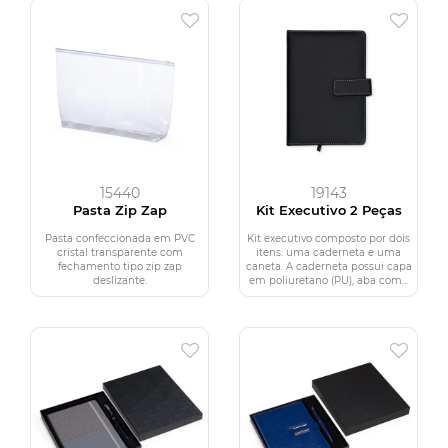
15440
19143
Pasta Zip Zap
Kit Executivo 2 Peças
Pasta confeccionada em PVC
Kit executivo composto por dois
cristal transparente com
itens: uma caderneta e uma
fechamento tipo zip zap
caneta. A caderneta possui capa
deslizante.
em poliuretano (PU), aba com...