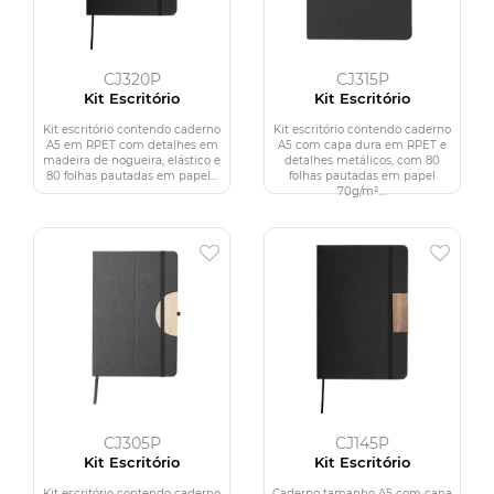
CJ320P
CJ315P
Kit Escritório
Kit Escritório
Kit escritório contendo caderno
Kit escritório contendo caderno
A5 em RPET com detalhes em
A5 com capa dura em RPET e
madeira de nogueira, elástico e
detalhes metálicos, com 80
80 folhas pautadas em papel...
folhas pautadas em papel
70g/m²....
CJ305P
CJ145P
Kit Escritório
Kit Escritório
Kit escritório contendo caderno
Caderno tamanho A5 com capa