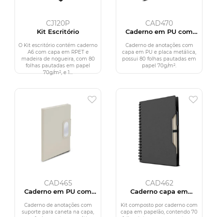
CJ120P
CAD470
Kit Escritório
Caderno em PU com
placa em metal
O Kit escritório contém caderno
Caderno de anotações com
A6 com capa em RPET e
capa em PU e placa metálica,
madeira de nogueira, com 80
possui 80 folhas pautadas em
folhas pautadas em papel
papel 70g/m².
70g/m², e 1...
CAD465
CAD462
Caderno em PU com
Caderno capa em
placa em metal
papelão reciclado com
caneta
Caderno de anotações com
Kit composto por caderno com
suporte para caneta na capa,
capa em papelão, contendo 70