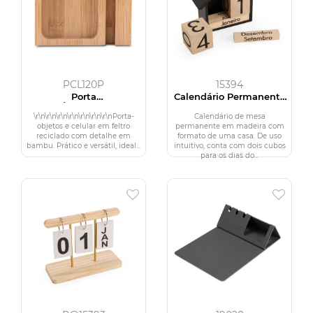
PCL120P
15394
Porta
Calendário Permanente
objetos/smartphone em
Madeira
feltro e bambu
\r\n\r\n\r\n\r\n\r\n\r\n\r\nPorta-
Calendário de mesa
objetos e celular em feltro
permanente em madeira com
reciclado com detalhe em
formato de uma casa. De uso
bambu. Prático e versátil, ideal...
intuitivo, conta com dois cubos
para os dias do...