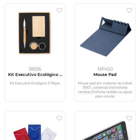
18836
MP450
Kit Executivo Ecológico 3
Mouse Pad
Peças
Kit Executivo Ecológico 3 Peças.
Mouse pad em material reciclável
RPET, contendo:\r\n\r\nPorta
canetas;\r\nPorta cartões ou apoio
para celular;